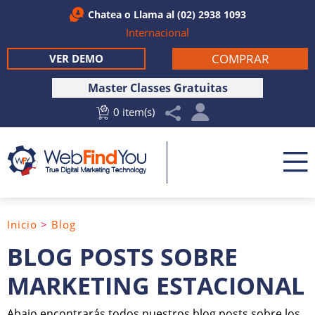
Chatea
o Llama al
(02) 2938 1093
Internacional
COMPRAR
VER DEMO
Master Classes Gratuitas
0 item(s)
Inicio
>
Blog
BLOG POSTS SOBRE
MARKETING ESTACIONAL
Abajo encontrarás todos nuestros blog posts sobre los