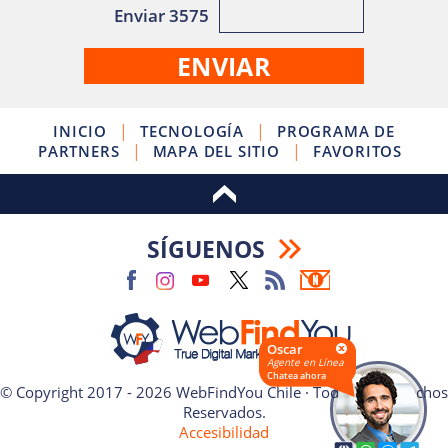
Enviar 3575
|
|
INICIO
TECNOLOGÍA
PROGRAMA DE
|
|
PARTNERS
MAPA DEL SITIO
FAVORITOS
SÍGUENOS
Oscar
Agente en Línea
Chatea ahora
© Copyright 2017 - 2026 WebFindYou Chile · Todos los Derechos
Reservados.
Accesibilidad