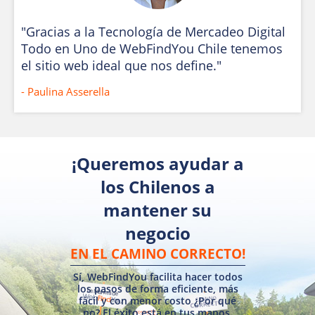
"Gracias a la Tecnología de Mercadeo Digital
Todo en Uno de WebFindYou Chile tenemos
el sitio web ideal que nos define."
- Paulina Asserella
¡Queremos ayudar a
los Chilenos a
mantener su
negocio
EN EL CAMINO CORRECTO!
Sí, WebFindYou facilita hacer todos
los pasos de forma eficiente, más
fácil y con menor costo ¿Por qué
no? El éxito está en tus manos.