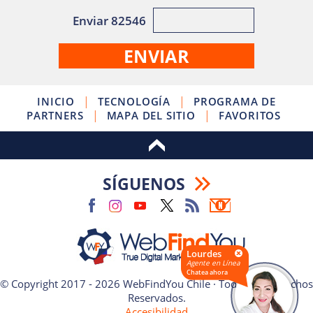
Enviar 82546
|
|
INICIO
TECNOLOGÍA
PROGRAMA DE
|
|
PARTNERS
MAPA DEL SITIO
FAVORITOS
SÍGUENOS
Lourdes
Agente en Línea
Chatea ahora
© Copyright 2017 - 2026 WebFindYou Chile · Todos los Derechos
Reservados.
Accesibilidad