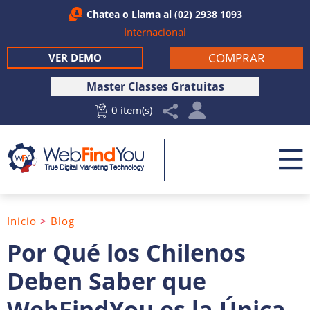
Chatea
o Llama al
(02) 2938 1093
Internacional
COMPRAR
VER DEMO
Master Classes Gratuitas
0 item(s)
Inicio
>
Blog
Por Qué los Chilenos
Deben Saber que
WebFindYou es la Única