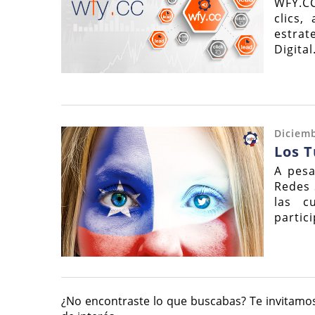
WFY.CC
clics,
estrat
Digital
Diciemb
Los T
A pesa
Redes 
las c
partic
¿No encontraste lo que buscabas? Te invitamos