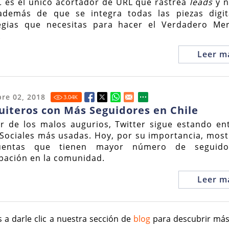
 es el único acortador de URL que rastrea
leads
y n
 además de que se integra todas las piezas digit
egias que necesitas para hacer el Verdadero Me
.
Leer m
re 02, 2018
3.04
K
uiteros con Más Seguidores en Chile
r de los malos augurios, Twitter sigue estando ent
Sociales más usadas. Hoy, por su importancia, mos
uentas que tienen mayor número de seguido
ipación en la comunidad.
Leer m
 a darle clic a nuestra sección de
blog
para descubrir má