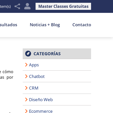
Master Classes Gratuitas
item(s)
sultados
Noticias + Blog
Contacto
CATEGORÍAS
Apps
re cómo
Chatbot
ias por
CRM
Diseño Web
Ecommerce