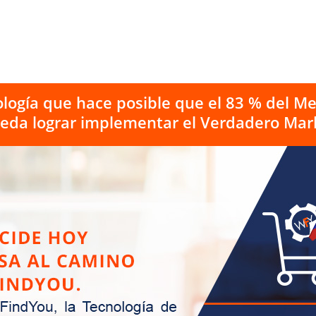
logía que hace posible que el 83 % del Me
da lograr implementar el Verdadero Mark