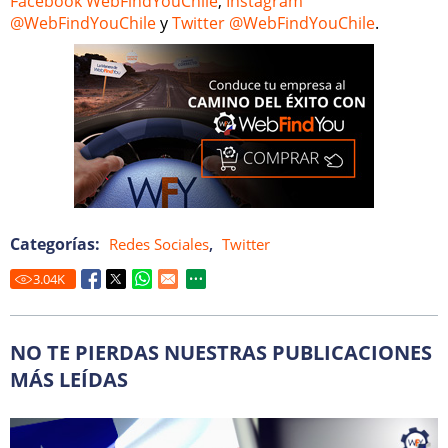
Facebook WebFindYouChile
,
Instagram
@WebFindYouChile
y
Twitter @WebFindYouChile
.
Categorías:
,
Redes Sociales
Twitter
3.04
K
NO TE PIERDAS NUESTRAS PUBLICACIONES
MÁS LEÍDAS