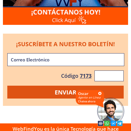
¡SUSCRÍBETE A NUESTRO BOLETÍN!
Código
7173
Oscar
Agente en Línea
Chatea ahora
WebFindYou es la única Tecnología que hace