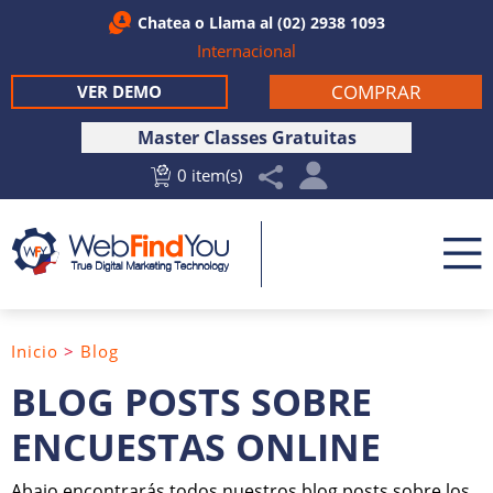
Chatea
o Llama al
(02) 2938 1093
Internacional
COMPRAR
VER DEMO
Master Classes Gratuitas
0 item(s)
Inicio
>
Blog
BLOG POSTS SOBRE
ENCUESTAS ONLINE
Abajo encontrarás todos nuestros blog posts sobre los