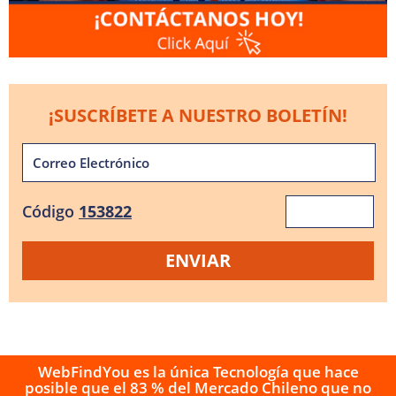
¡SUSCRÍBETE A NUESTRO BOLETÍN!
Código
153822
WebFindYou es la única Tecnología que hace
posible que el 83 % del Mercado Chileno que no