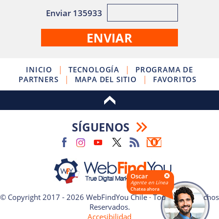
Enviar 135933
|
|
INICIO
TECNOLOGÍA
PROGRAMA DE
|
|
PARTNERS
MAPA DEL SITIO
FAVORITOS
SÍGUENOS
Oscar
Agente en Línea
Chatea ahora
© Copyright 2017 - 2026 WebFindYou Chile · Todos los Derechos
Reservados.
Accesibilidad