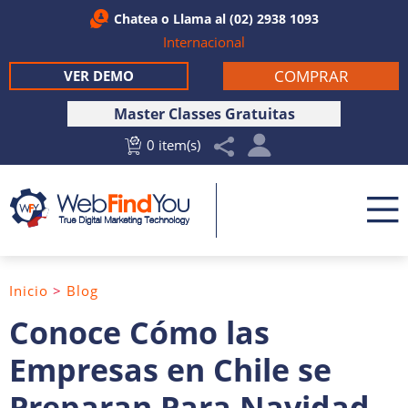
Chatea
o Llama al
(02) 2938 1093
Internacional
COMPRAR
VER DEMO
Master Classes Gratuitas
0 item(s)
Inicio
>
Blog
Conoce Cómo las
Empresas en Chile se
Preparan Para Navidad