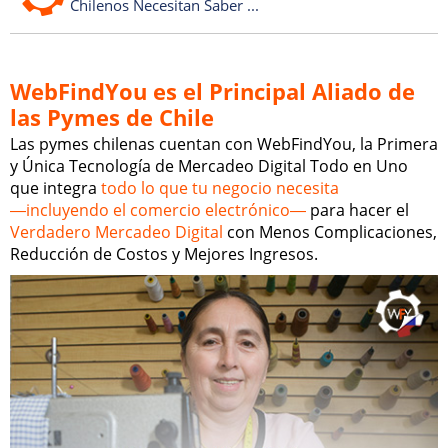
Chilenos Necesitan Saber ...
WebFindYou es el Principal Aliado de
las Pymes de Chile
Las pymes chilenas cuentan con WebFindYou, la Primera
y Única Tecnología de Mercadeo Digital Todo en Uno
que integra
todo lo que tu negocio necesita
―incluyendo el comercio electrónico―
para hacer el
Verdadero Mercadeo Digital
con Menos Complicaciones,
Reducción de Costos y Mejores Ingresos.