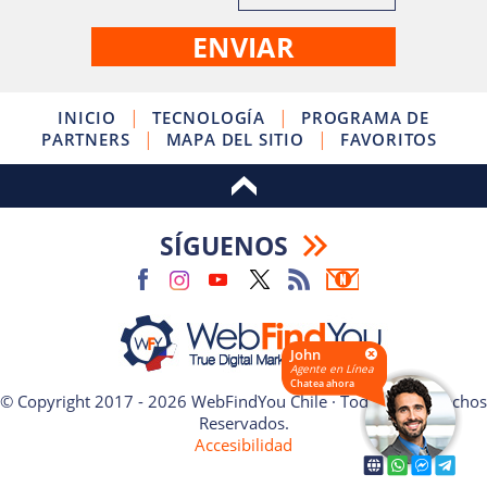
|
|
INICIO
TECNOLOGÍA
PROGRAMA DE
|
|
PARTNERS
MAPA DEL SITIO
FAVORITOS
SÍGUENOS
John
Agente en Línea
Chatea ahora
© Copyright 2017 - 2026 WebFindYou Chile · Todos los Derechos
Reservados.
Accesibilidad