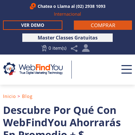
Chatea
o Llama al
(02) 2938 1093
Internacional
COMPRAR
VER DEMO
Master Classes Gratuitas
0 item(s)
Inicio
>
Blog
Descubre Por Qué Con
WebFindYou Ahorrarás
En Promedio + $