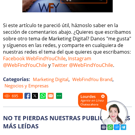
Si este artículo te pareció útil, háznoslo saber en la
sección de comentarios abajo. ¿Quieres que escribamos
sobre otro tema de Marketing Digital? Danos "me gusta"
y síguenos en las redes, y comparte en cualquiera de
nuestras redes el tema del que quieres que escribamos:
Facebook WebFindYouChile
,
Instagram
@WebFindYouChile
y
Twitter @WebFindYouChile
.
Categorías:
,
,
Marketing Digital
WebFindYou Brand
Negocios y Empresas
695
Lourdes
Agente en Línea
Chatea ahora
NO TE PIERDAS NUESTRAS PUBLICACIONES
MÁS LEÍDAS