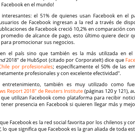
e Facebook en el mundo!
interesantes: el 51% de quienes usan Facebook en el p
suarios de Facebook ingresan a la red a través de dispo
publicaciones de Facebook creció 10,2% en comparación con
l promedio de alcance de pago, esto último quiere decir 
l para promocionar sus negocios.
en el país sino que también es la más utilizada en e
nd
2018" de HubSpot (citado por CorporateIt) dice que
Fac
hile por profesionales
; específicamente el 50% de las e
netamente profesionales y con excelente efectividad".
ntretenimiento, también es muy utilizado como fue
ews Report 2018" de Reuters Institute
(páginas 120 y 121), 
 que utilizan Facebook como plataforma para recibir notici
tener presencia en Facebook si quieren llegar más y mejo
e Facebook es la red social favorita por los chilenos y co
"
, lo que significa que Facebook es la gran aliada de toda es