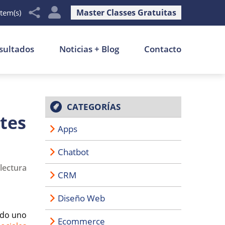
Master Classes Gratuitas
item(s)
sultados
Noticias + Blog
Contacto
CATEGORÍAS
tes
Apps
Chatbot
lectura
CRM
Diseño Web
ndo uno
Ecommerce