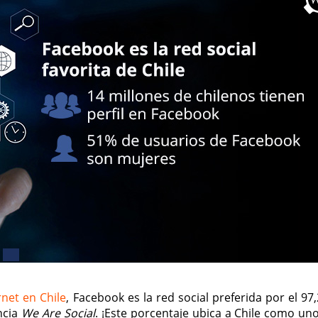
rnet en Chile
, Facebook es la red social preferida por el 9
ncia
We Are Social
. ¡Este porcentaje ubica a Chile como uno