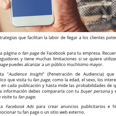
ategias que facilitan la labor de llegar a los clientes pote
na página o
fan page
de Facebook para tu empresa. Recue
guidores y tiene muchas limitaciones si se quiere utiliz
page
puedes alcanzar a un público muchísimo mayor.
ta "
Audience Insight
" (Penetración de Audiencia) que
ico que visita tu
fan page
, como la edad, el sexo, los inter
 en cada publicación y hasta mide las probabilidades de 
sta información debes compararla con tu
buyer persona
y 
 visite tu
fan page
.
nta
Facebook Ads
para crear anuncios publicitarios e hi
mocionar tu fan page o un sitio web externo.