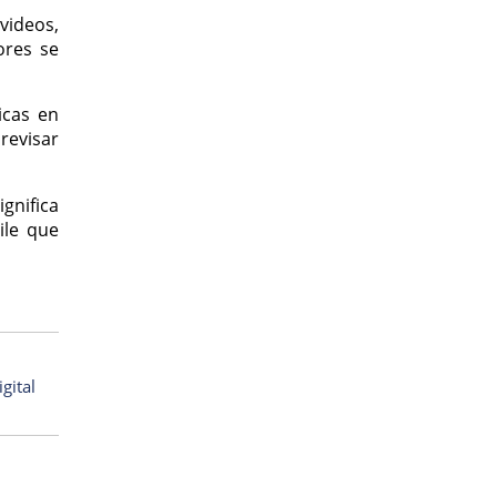
videos,
ores se
icas en
 revisar
gnifica
ile que
gital