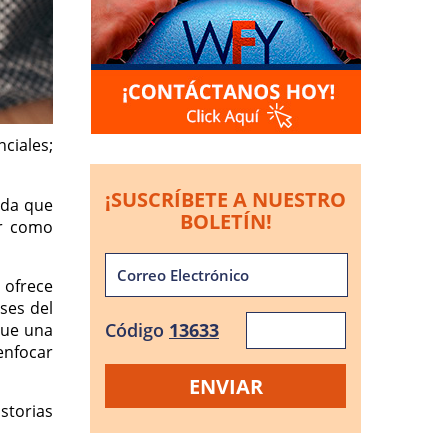
nciales;
¡SUSCRÍBETE A NUESTRO
rda que
BOLETÍN!
ar como
 ofrece
eses del
Código
13633
que una
enfocar
storias