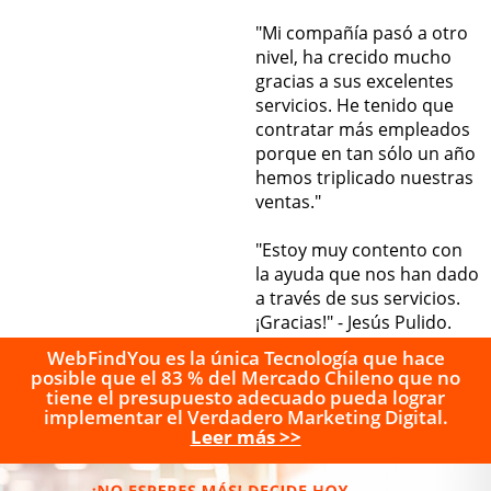
"Mi compañía pasó a otro
nivel, ha crecido mucho
gracias a sus excelentes
servicios. He tenido que
contratar más empleados
porque en tan sólo un año
hemos triplicado nuestras
ventas."
"Estoy muy contento con
la ayuda que nos han dado
a través de sus servicios.
¡Gracias!" - Jesús Pulido.
WebFindYou es la única Tecnología que hace
posible que el 83 % del Mercado Chileno que no
tiene el presupuesto adecuado pueda lograr
implementar el Verdadero Marketing Digital.
Leer más >>