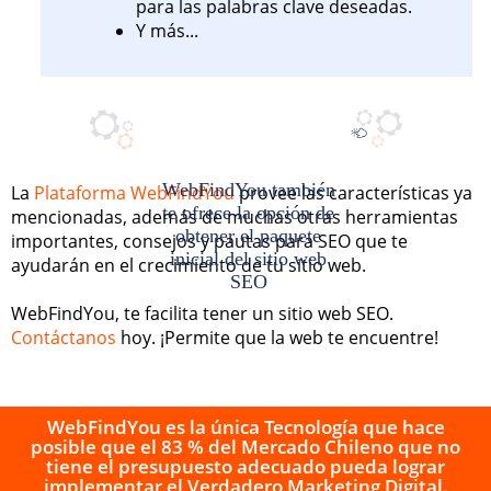
para las palabras clave deseadas.
Y más...
WebFindYou también
La
Plataforma WebFindYou
provee las características ya
te ofrece la opción de
mencionadas, además de muchas otras herramientas
obtener el
paquete
importantes, consejos y pautas para SEO que te
inicial del sitio web
ayudarán en el crecimiento de tu sitio web.
SEO
WebFindYou, te facilita tener un sitio web SEO.
Contáctanos
hoy. ¡Permite que la web te encuentre!
WebFindYou es la única Tecnología que hace
posible que el 83 % del Mercado Chileno que no
tiene el presupuesto adecuado pueda lograr
implementar el Verdadero Marketing Digital.