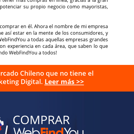
 tener más compras en línea, gracias a la gran
 o potenciar su propio negocio como mayoristas,
 y comprar en él. Ahora el nombre de mi empresa
me así estar en la mente de los consumidores, y
 WebFindYou a todas aquellas empresas grandes
con experiencia en cada área, que saben lo que
iendo WebFindYou a todos!
rcado Chileno que no tiene el
eting Digital.
Leer más >>