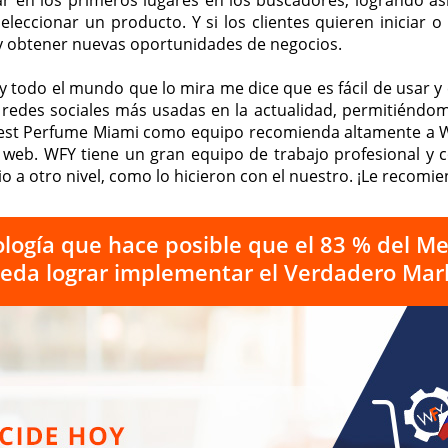
r en los primeros lugares en los buscadores, logrando así
seleccionar un producto. Y si los clientes quieren iniciar
 y obtener nuevas oportunidades de negocios.
e y todo el mundo que lo mira me dice que es fácil de usar
s redes sociales más usadas en la actualidad, permitiéndo
. Best Perfume Miami como equipo recomienda altamente a
web. WFY tiene un gran equipo de trabajo profesional y 
io a otro nivel, como lo hicieron con el nuestro. ¡Le recom
logía que hace posible que el 83 % del Me
da lograr implementar el Verdadero Mark