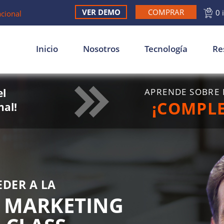
VER DEMO
COMPRAR
0 
acional
Inicio
Nosotros
Tecnología
Re
el
APRENDE SOBRE 
¡COMPL
nal!
EDER A LA
L MARKETING