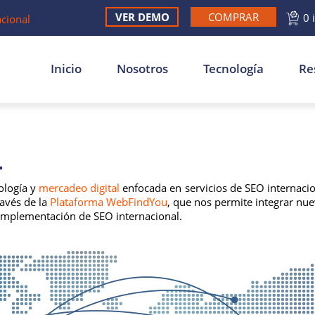
VER DEMO
COMPRAR
0 
acional
Inicio
Nosotros
Tecnología
Re
L
ología y
mercadeo digital
enfocada en servicios de SEO internaci
ravés de la
Plataforma WebFindYou
, que nos permite integrar nu
e implementación de SEO internacional.