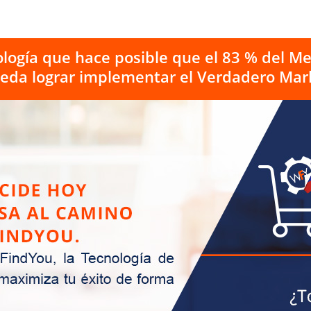
logía que hace posible que el 83 % del Me
da lograr implementar el Verdadero Mark