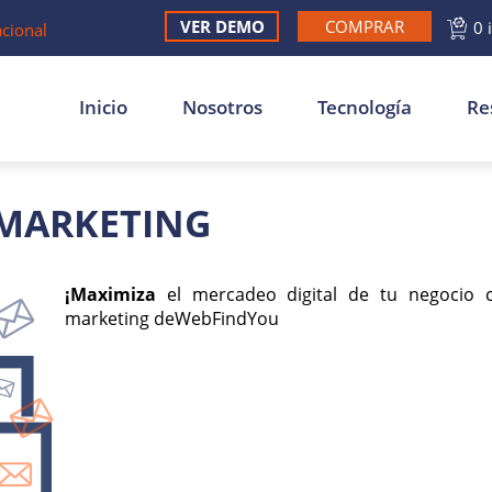
VER DEMO
COMPRAR
0 
acional
Inicio
Nosotros
Tecnología
Re
 MARKETING
¡Maximiza
el mercadeo digital
de tu negocio 
marketing
de
Web
Find
You