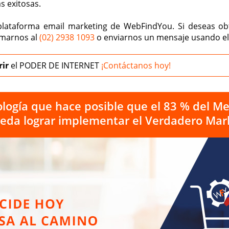
s exitosas.
 plataforma email marketing de WebFindYou. Si deseas o
lamarnos al
(02) 2938 1093
o enviarnos un mensaje usando el
rir
el
PODER
DE INTERNET
¡Contáctanos hoy!
logía que hace posible que el 83 % del Me
da lograr implementar el Verdadero Mark