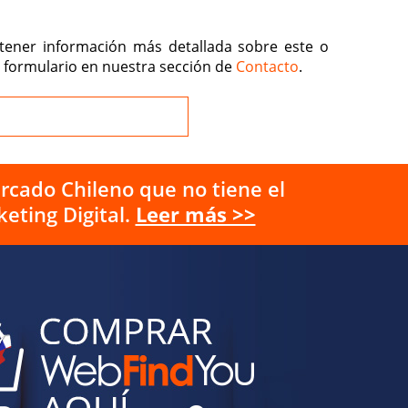
btener información más detallada sobre este o
 formulario en nuestra sección de
Contacto
.
rcado Chileno que no tiene el
eting Digital.
Leer más >>